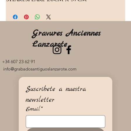
Gravures Anciennes
Lanzarote
+34 607 23 62 91
info@grabadosantiguoslanzarote.com
Suscríbete a nuestra 
newsletter
Email
*