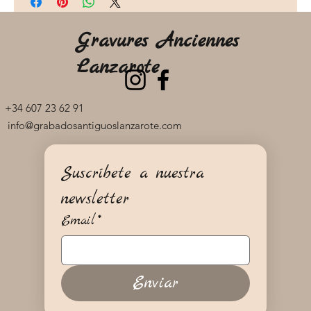
Gravures Anciennes
Lanzarote
+34 607 23 62 91
info@grabadosantiguoslanzarote.com
Suscríbete a nuestra 
newsletter
Email
*
Enviar