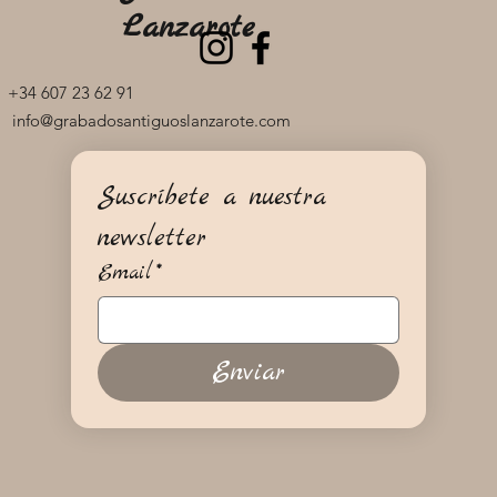
Lanzarote
+34 607 23 62 91
info@grabadosantiguoslanzarote.com
Suscríbete a nuestra 
newsletter
Email
*
Enviar