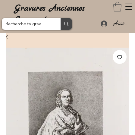
Gravures Anciennes
Lanzarote
Accéder