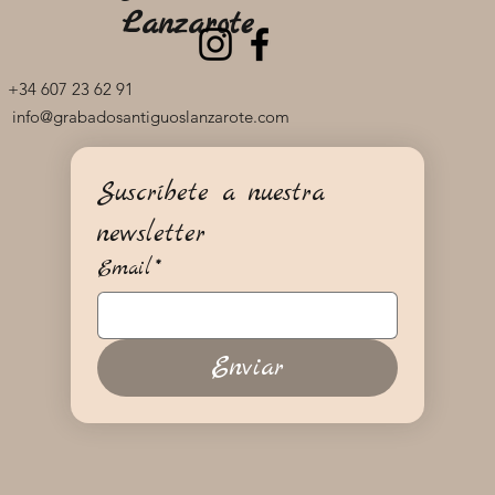
Lanzarote
+34 607 23 62 91
info@grabadosantiguoslanzarote.com
Suscríbete a nuestra 
newsletter
Email
*
Enviar