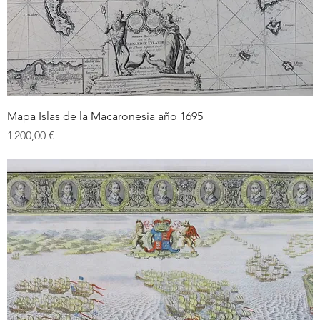
Mapa Islas de la Macaronesia año 1695
Prix
1 200,00 €