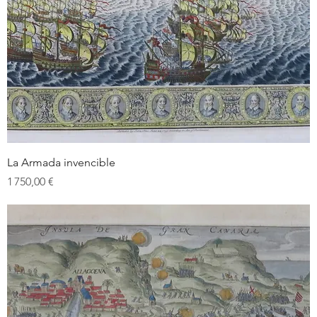
La Armada invencible
Prix
1 750,00 €