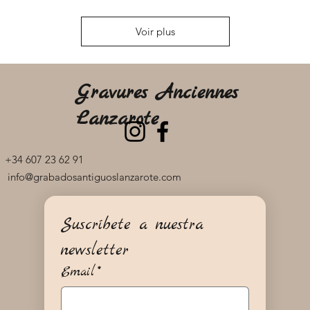
Voir plus
Gravures Anciennes
Lanzarote
+34 607 23 62 91
info@grabadosantiguoslanzarote.com
Suscríbete a nuestra 
newsletter
Email
*